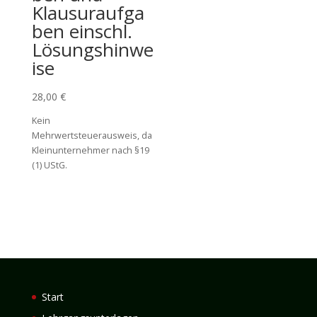
Klausuraufga
ben einschl.
Lösungshinwe
ise
28,00
€
Kein
Mehrwertsteuerausweis, da
Kleinunternehmer nach §19
(1) UStG.
Start