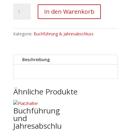
Buchführung
In den Warenkorb
und
Jahresabschluss
-
Manuskript
Kategorie:
Buchführung & Jahresabschluss
Menge
Beschreibung
Ähnliche Produkte
Buchführung
und
Jahresabschlu