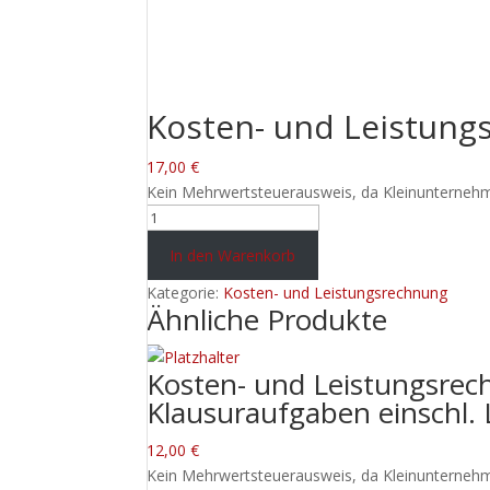
Kosten- und Leistung
17,00
€
Kein Mehrwertsteuerausweis, da Kleinunternehm
Kosten-
und
In den Warenkorb
Leistungsrechnung
-
Kategorie:
Kosten- und Leistungsrechnung
Ähnliche Produkte
Manuskript
Menge
Kosten- und Leistungsre
Klausuraufgaben einschl.
12,00
€
Kein Mehrwertsteuerausweis, da Kleinunternehm